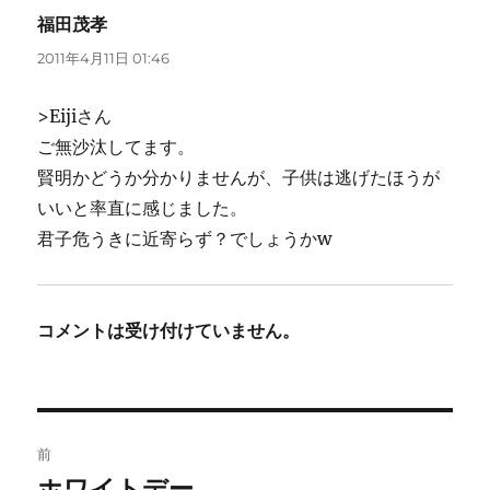
福田茂孝
よ
り:
2011年4月11日 01:46
>Eijiさん
ご無沙汰してます。
賢明かどうか分かりませんが、子供は逃げたほうが
いいと率直に感じました。
君子危うきに近寄らず？でしょうかw
コメントは受け付けていません。
投
前
稿
ホワイトデー
前