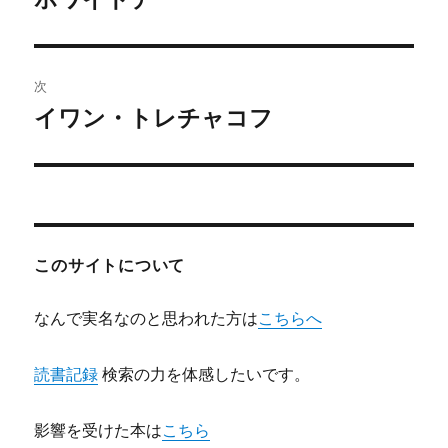
の
ナ
投
ビ
稿:
次
ゲ
イワン・トレチャコフ
次
の
ー
投
シ
稿:
ョ
このサイトについて
ン
なんで実名なのと思われた方は
こちらへ
読書記録
検索の力を体感したいです。
影響を受けた本は
こちら