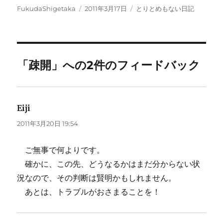
投
投
カ
FukudaShigetaka
2011年3月17日
とりとめもない日記
稿
稿
テ
者
日:
ゴ
リ
ー
「疎開」への2件のフィードバック
Eiji
よ
り:
2011年3月20日 19:54
ご無事で何よりです。
確かに、この先、どうなるかはまだ分からない状
況なので、その判断は賢明かもしれません。
あとは、トラブルがおさまることを！