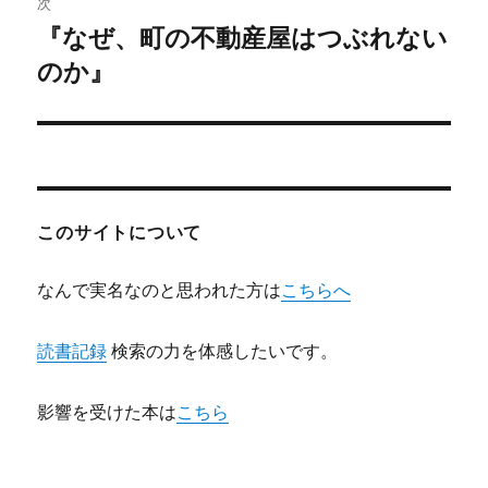
次
ゲ
『なぜ、町の不動産屋はつぶれない
次
の
のか』
ー
投
シ
稿:
ョ
ン
このサイトについて
なんで実名なのと思われた方は
こちらへ
読書記録
検索の力を体感したいです。
影響を受けた本は
こちら