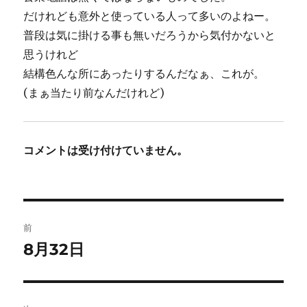
だけれども意外と使っている人って多いのよねー。
普段は気に掛ける事も無いだろうから気付かないと
思うけれど
結構色んな所にあったりするんだなぁ、これが。
(まぁ当たり前なんだけれど)
コメントは受け付けていません。
投
前
稿
8月32日
前
の
ナ
投
ビ
稿: