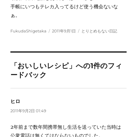
手帳にいつもテレカ入ってるけど使う機会ないな
ぁ。
投
投
カ
FukudaShigetaka
2011年9月1日
とりとめもない日記
稿
稿
テ
者
日:
ゴ
リ
ー
「おいしいレシピ」への1件のフィ
ードバック
ヒロ
よ
り:
2011年9月2日 01:49
2年前まで数年間携帯無し生活を送っていた当時は
公衆電話は無くてはならないものでした。