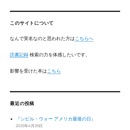
稿:
ョ
ン
このサイトについて
なんで実名なのと思われた方は
こちらへ
読書記録
検索の力を体感したいです。
影響を受けた本は
こちら
最近の投稿
『シビル・ウォー アメリカ最後の日』
2025年4月29日