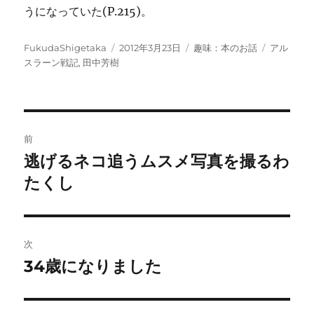
うになっていた(P.215)。
投
投
カ
タ
FukudaShigetaka
2012年3月23日
趣味：本のお話
アル
稿
稿
テ
グ
スラーン戦記
,
田中芳樹
者
日:
ゴ
リ
ー
投
前
稿
逃げるネコ追うムスメ写真を撮るわ
前
の
たくし
ナ
投
ビ
稿:
ゲ
次
34歳になりました
次
ー
の
シ
投