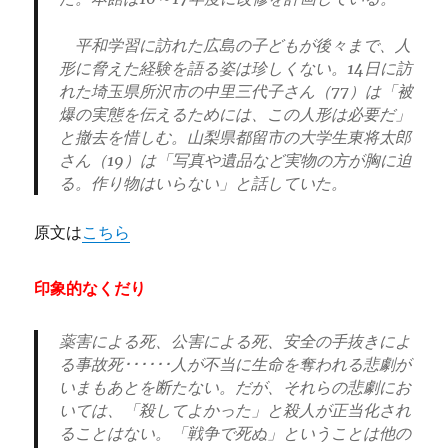
平和学習に訪れた広島の子どもが後々まで、人
形に脅えた経験を語る姿は珍しくない。14日に訪
れた埼玉県所沢市の中里三代子さん（77）は「被
爆の実態を伝えるためには、この人形は必要だ」
と撤去を惜しむ。山梨県都留市の大学生東将太郎
さん（19）は「写真や遺品など実物の方が胸に迫
る。作り物はいらない」と話していた。
原文は
こちら
印象的なくだり
薬害による死、公害による死、安全の手抜きによ
る事故死･･････人が不当に生命を奪われる悲劇が
いまもあとを断たない。だが、それらの悲劇にお
いては、「殺してよかった」と殺人が正当化され
ることはない。「戦争で死ぬ」ということは他の