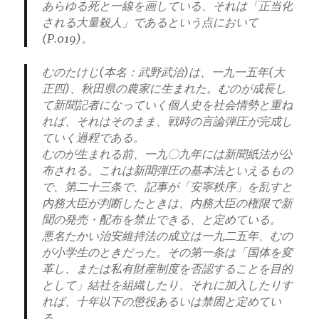
あらゆる死と一線を画している、それは「正当化
される大量殺人」であるという点において
(P.019)。
むのたけじ(本名：武野武治)は、一九一五年(大
正四)、秋田県の農家に生まれた。むのが成長し
て新聞記者になっていく個人史を社会情勢と重ね
れば、それはそのまま、戦時の言論弾圧が完成し
ていく過程である。
むのが生まれる前、一九〇九年には新聞紙法が公
布される。これは新聞弾圧の基本法といえるもの
で、第二十三条で、記事が「安寧秩序」を乱すと
内務大臣が判断したときは、内務大臣の権限で新
聞の発売・配布を禁止できる、と定めている。
悪名たかい治安維持法の成立は一九二五年、むの
が小学生のときだった。その第一条は「国体を変
革し、または私有財産制度を否認することを目的
として」結社を組織したり、それに加入したりす
れば、十年以下の懲役あるいは禁固と定めてい
る。