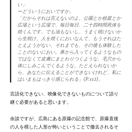
い」
ーどういうにおいですか。
「だからそれは言えないのよ。公園とか校庭とか
広場という広場で、毎日毎日、二十四時間死体を
焼くんです。でも油もないし、うまく焼けないか
ら生焼け。人を焼くにおいなんて、もうそれはた
とえようがない、それまでも、その後も体験した
ことのないにおい。鼻から入ってくるようなもの
ではなくて皮膚にまとわりつくような、毛穴から
体にしみこんでくるような。たとえられないか
ら、あなたに伝えることができないけれど、私に
はいまもはっきり感じられる」(P.112)。
言語化できない、映像化できないものについて語り
継ぐ必要があると思います。
余談ですが、広島にある原爆の記念館で、原爆直後
の人を模した人形が怖いということで撤去されるそ