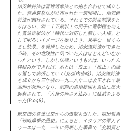
治安維持法は普通選挙法との抱き合わせで成立し
た。普通選挙法が公布された一週間後に、治安維
持法が施行されている。それまでの財産制限をと
りはらい、満二十五歳以上の男子に選挙権を与え
た普通選挙法が「時代に対応した新しい人権」と
して明るいイメージを振りまき、見事な「目くら
まし効果」を発揮したため、治安維持法ができた
当時、その危険性に気づいた人はほとんどいなか
ったという。しかし法律というものは、いったん
枠組みができれば、あとは「改正」「改正」の繰
り返しで膨張していく(括弧内省略)。治安維持法
も成立から三年後の一九二八年二は改正されて最
高刑が死刑となり、刑罰の適用範囲も自由に拡大
解釈されて、「人身の押さえ込み」に猛威をふる
った(P.048)。
航空機の発達は空からの爆撃も促した。
前田哲男
「戦略爆撃の思想」によると、イタリアの軍人ド
ゥーエは一九二一年に発表した著書で「交戦員と