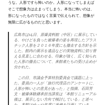
うな。人形ですら怖いのか。人形になってしまえば
そこで想像力は止まってしまう。本当に怖いのは、
形になったものではなく言葉で伝えられて、想像が
無限に広がるものだと思います。
広島市は14日、原爆資料館（中区）に展示してい
る、やけどを負った被爆者の姿を再現したプラス
チック人形を２０１６年度にも撤去する方針を示
した。館内の展示を遺品などの実物資料に切り替
える見直しに合わせる。印象が強く、広く知られ
た人形の撤去について、来館者たちの受け止めが
分かれた。
この日、市議会予算特別委員会で議題に上っ
た。委員の一人が「旅行代理店のアンケートに、
人形が怖いとの意見があった」と指摘。石田芳
文・被爆体験継承担当課長は「本館リニューアル
後は、展示しない方向で検討している」と述べ
た。本館は16～17年度に改修を計画している。