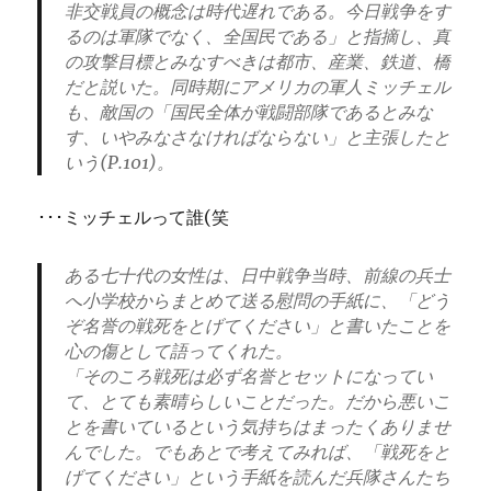
非交戦員の概念は時代遅れである。今日戦争をす
るのは軍隊でなく、全国民である」と指摘し、真
の攻撃目標とみなすべきは都市、産業、鉄道、橋
だと説いた。
同時期にアメリカの軍人ミッチェル
も、敵国の「国民全体が戦闘部隊であるとみな
す、いやみなさなければならない」と主張したと
いう(P.101)。
･･･ミッチェルって誰(笑
ある七十代の女性は、日中戦争当時、前線の兵士
へ小学校からまとめて送る慰問の手紙に、「どう
ぞ名誉の戦死をとげてください」と書いたことを
心の傷として語ってくれた。
「そのころ戦死は必ず名誉とセットになってい
て、とても素晴らしいことだった。だから悪いこ
とを書いているという気持ちはまったくありませ
んでした。でもあとで考えてみれば、「戦死をと
げてください」という手紙を読んだ兵隊さんたち