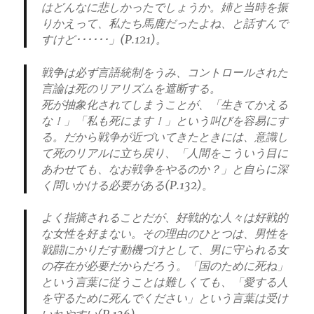
はどんなに悲しかったでしょうか。姉と当時を振
りかえって、私たち馬鹿だったよね、と話すんで
すけど･･････」(P.121)。
戦争は必ず言語統制をうみ、コントロールされた
言論は死のリアリズムを遮断する。
死が抽象化されてしまうことが、「生きてかえる
な！」「私も死にます！」という叫びを容易にす
る。
だから戦争が近づいてきたときには、意識し
て死のリアルに立ち戻り、「人間をこういう目に
あわせても、なお戦争をやるのか？」と自らに深
く問いかける必要がある(P.132)。
よく指摘されることだが、好戦的な人々は好戦的
な女性を好まない。その理由のひとつは、男性を
戦闘にかりだす動機づけとして、男に守られる女
の存在が必要だからだろう。「国のために死ね」
という言葉に従うことは難しくても、「愛する人
を守るために死んでください」という言葉は受け