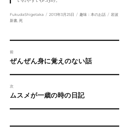
いれやすい(P.136)。
投
投
カ
タ
FukudaShigetaka
2013年3月25日
趣味：本のお話
岩波
稿
稿
テ
グ
新書
,
死
者
日:
ゴ
リ
ー
投
前
稿
ぜんぜん身に覚えのない話
前
の
ナ
投
ビ
稿:
次
ゲ
ムスメが一歳の時の日記
次
の
ー
投
シ
稿: