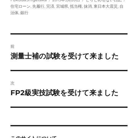
稿
稿
テ
グ
住宅ローン
,
先履行
,
完済
,
宮城県
,
抵当権
,
抹消
,
東日本大震災
,
自
者
日:
ゴ
治体
,
銀行
リ
ー
投
前
稿
測量士補の試験を受けて来ました
前
の
ナ
投
ビ
稿:
次
ゲ
FP2級実技試験を受けて来ました
次
の
ー
投
シ
稿:
ョ