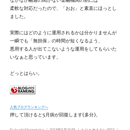
なかなか融通の聞かない金融機関の割には
柔軟な対応だったので、「おお」と素直にほっとし
ました。
実際にはどのように運用されるかは分かりませんが
一瞬でも「無担保」の時間が短くなるよう、
悪用する人が出てこないような運用をしてもらいた
いなぁと思っています。
どっとはらい。
人気ブログランキングへ
押して頂けると5月病が回復します(多分)。
投
投
カ
タ
FukudaShigetaka
2013年5月20日
とりとめもない日記