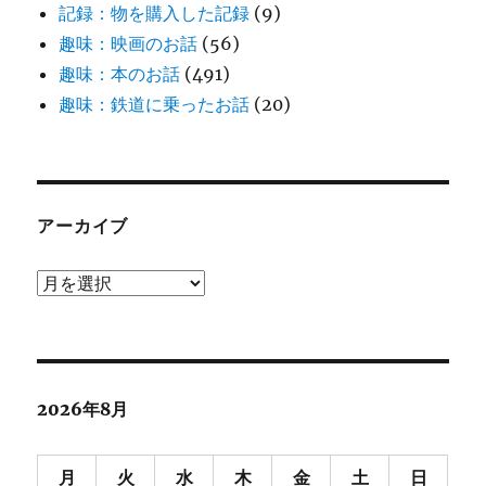
記録：物を購入した記録
(9)
趣味：映画のお話
(56)
趣味：本のお話
(491)
趣味：鉄道に乗ったお話
(20)
アーカイブ
ア
ー
カ
イ
ブ
2026年8月
月
火
水
木
金
土
日