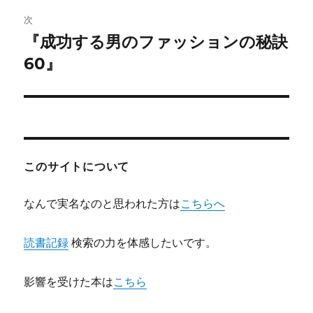
ビ
稿:
次
ゲ
『成功する男のファッションの秘訣
次
の
60』
ー
投
シ
稿:
ョ
ン
このサイトについて
なんで実名なのと思われた方は
こちらへ
読書記録
検索の力を体感したいです。
影響を受けた本は
こちら