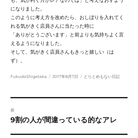
も、気が利く方がレアなのでは」と考えなおすよう
になりました。
このように考え方を改めたら、おしぼりを入れてく
れる気がきく店員さんに当たった時に
「ありがとうございます」と前よりも気持ちよく言
えるようになりました。
そして、気がきく店員さんもきっと嬉しい（は
ず）。
投
投
カ
FukudaShigetaka
2017年8月7日
とりとめもない日記
稿
稿
テ
者
日:
ゴ
リ
ー
投
前
稿
9割の人が間違っている的なアレ
前
の
ナ
投