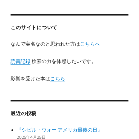
シ
稿:
ョ
このサイトについて
ン
なんで実名なのと思われた方は
こちらへ
読書記録
検索の力を体感したいです。
影響を受けた本は
こちら
最近の投稿
『シビル・ウォー アメリカ最後の日』
2025年4月29日