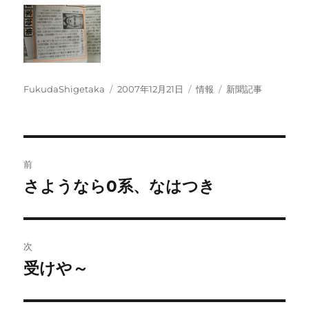
投
投
カ
タ
FukudaShigetaka
2007年12月21日
情報
新聞記事
稿
稿
テ
グ
者
日:
ゴ
リ
ー
投
前
稿
さようなら0系、なはつき
前
の
ナ
投
ビ
稿:
次
ゲ
受けや～
次
の
ー
投