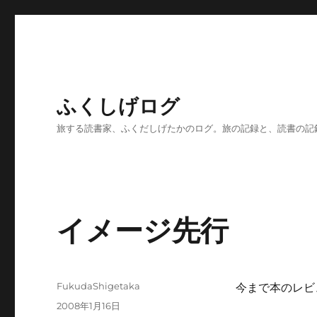
ふくしげログ
旅する読書家、ふくだしげたかのログ。旅の記録と、読書の記
イメージ先行
投
FukudaShigetaka
今まで本のレビ
稿
投
2008年1月16日
者