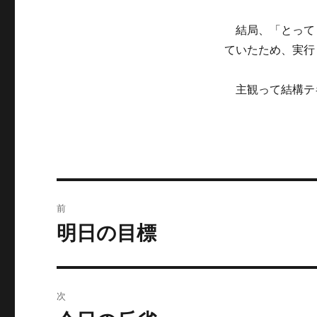
結局、「とって
ていたため、実行
主観って結構テ
投
前
稿
明日の目標
前
の
ナ
投
ビ
稿:
次
ゲ