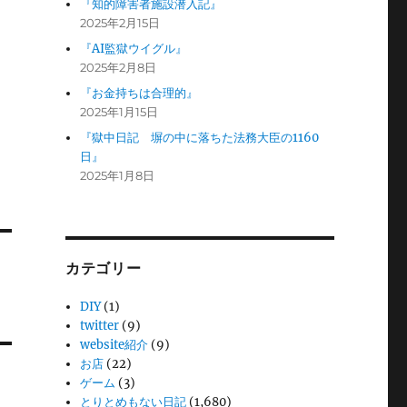
『知的障害者施設潜入記』
2025年2月15日
『AI監獄ウイグル』
2025年2月8日
『お金持ちは合理的』
2025年1月15日
『獄中日記 塀の中に落ちた法務大臣の1160
日』
2025年1月8日
カテゴリー
DIY
(1)
twitter
(9)
website紹介
(9)
お店
(22)
ゲーム
(3)
とりとめもない日記
(1,680)