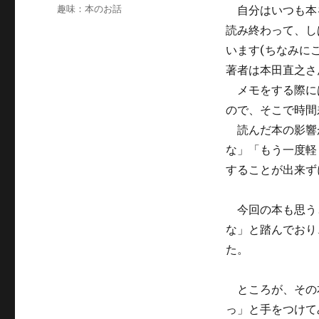
稿
カ
趣味：本のお話
自分はいつも本
日:
テ
読み終わって、し
ゴ
います(ちなみに
リ
ー
著者は本田直之さ
メモをする際に
ので、そこで時間
読んだ本の影響
な」「もう一度軽
することが出来ず
今回の本も思う
な」と踏んでおり
た。
ところが、その
っ」と手をつけて