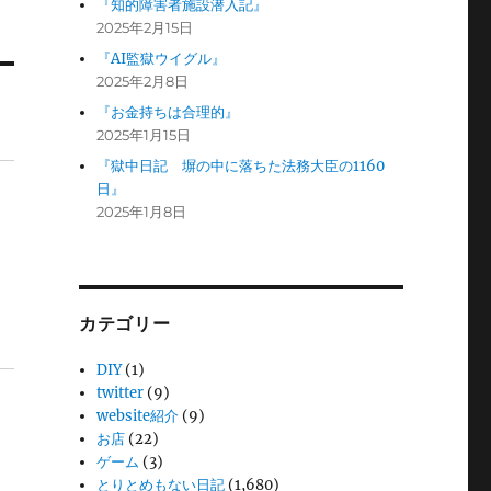
『知的障害者施設潜入記』
2025年2月15日
『AI監獄ウイグル』
2025年2月8日
『お金持ちは合理的』
2025年1月15日
『獄中日記 塀の中に落ちた法務大臣の1160
日』
2025年1月8日
カテゴリー
DIY
(1)
twitter
(9)
website紹介
(9)
お店
(22)
ゲーム
(3)
とりとめもない日記
(1,680)