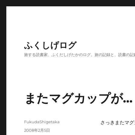
ふくしげログ
旅する読書家、ふくだしげたかのログ。旅の記録と、読書の記
またマグカップが…
投
FukudaShigetaka
さっきまたマグ
稿
投
2008年2月5日
者