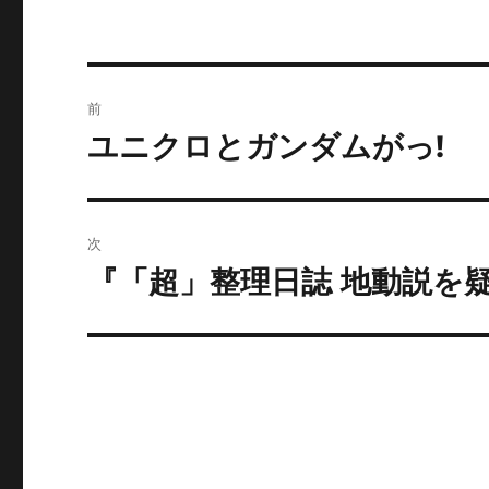
投
前
稿
ユニクロとガンダムがっ!
前
の
ナ
投
ビ
稿:
次
ゲ
『「超」整理日誌 地動説を
次
の
ー
投
シ
稿:
ョ
ン