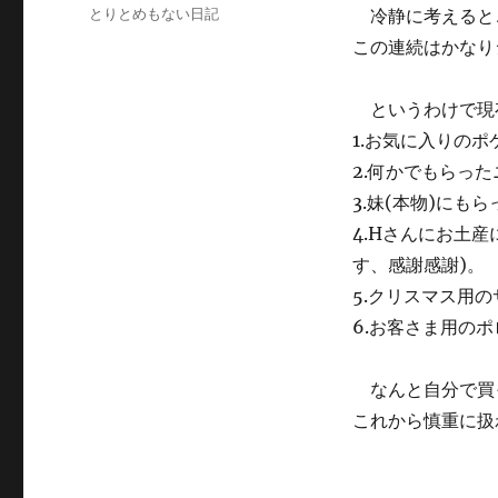
稿
カ
とりとめもない日記
冷静に考えると
日:
テ
この連続はかなり
ゴ
リ
ー
というわけで現
1.お気に入りの
2.何かでもらっ
3.妹(本物)にも
4.Hさんにお土
す、感謝感謝)。
5.クリスマス用
6.お客さま用の
なんと自分で買
これから慎重に扱