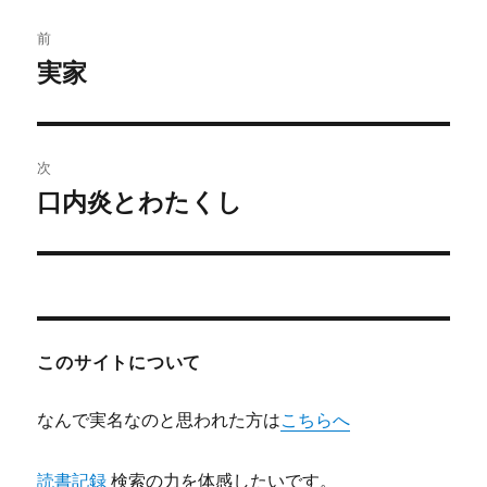
投
前
稿
実家
前
の
ナ
投
ビ
稿:
次
ゲ
口内炎とわたくし
次
の
ー
投
シ
稿:
ョ
このサイトについて
ン
なんで実名なのと思われた方は
こちらへ
読書記録
検索の力を体感したいです。