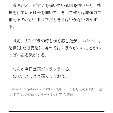
漫画だと、ピアノを弾いている絵を描いたり、指
揮をしている様子を描いて、そして残りは想像力で
補えるのだが、ドラマだとそうはいかない気がす
る。
以前、ガンプラの時も強く感じたが、世の中には
想像(または妄想)に留めておくほうがいいことがい
っぱいある気がする。
なんか今日は頭がクラクラする。
ので、とっとと寝てしまおう。
投
投
カ
FukudaShigetaka
2006年10月16日
とりとめもない日記
稿
タ
稿
テ
ドラマ
,
のだめカンタービレ
,
ピアノ
,
漫画
者
グ
日:
ゴ
リ
ー