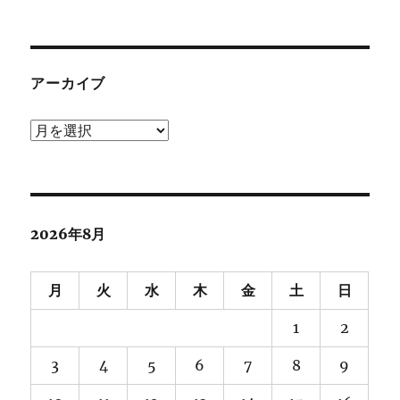
アーカイブ
ア
ー
カ
イ
ブ
2026年8月
月
火
水
木
金
土
日
1
2
3
4
5
6
7
8
9