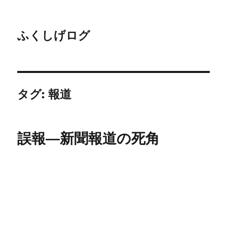
ふくしげログ
タグ:
報道
誤報―新聞報道の死角