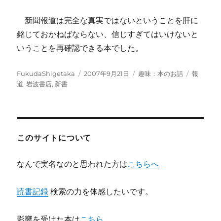
新聞報道は完全な真実ではないということを肝に
銘じておかねばならない、信じすぎてはいけないと
いうことを再確認できる本でした。
投
投
カ
タ
FukudaShigetaka
2007年9月21日
趣味：本のお話
報
稿
稿
テ
グ
道
,
岩波書店
,
新書
者
日:
ゴ
リ
ー
このサイトについて
なんで実名なのと思われた方は
こちらへ
読書記録
検索の力を体感したいです。
影響を受けた本は
こちら