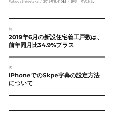
投
投
カ
FukudaShigetaka
2019年8月10日
趣味：本のお話
稿
稿
テ
者
日:
ゴ
リ
ー
投
前
稿
2019年6月の新設住宅着工戸数は、
前
の
前年同月比34.9%プラス
ナ
投
ビ
稿:
ゲ
次
iPhoneでのSkpe字幕の設定方法
次
ー
の
について
シ
投
稿:
ョ
ン