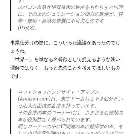
す。
スパコン自身が情報技術の進歩をもたらすと同時
に、その上のシュミレーション能力の進歩が、科
学・技術・経済の発展に不可欠なのです
(P.048)。
事業仕分けの際に、こういった議論があったのでし
ょうね。
「世界一」を単なる名誉欲として捉えるような浅い
理解ではなく、もっと先のことを考えてほしいもの
です。
ネットショッピングサイト「アマゾン」
(Amazon.com)は、東京ドームおよそ２個分とい
う広大な面積の倉庫を持っています。
その倉庫の本のコーナーには、さまざまな種類の
本が規則性なく並べられています。
同じコーナーの中にIT関連の本に経済学の本、そ
して小児医学関連の本と、ジャンルがバラバラの