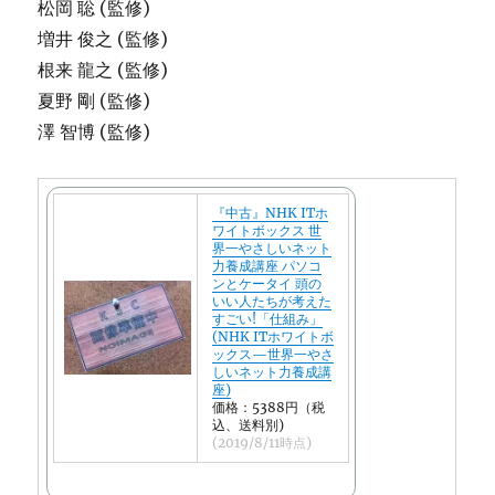
松岡 聡 (監修)
増井 俊之 (監修)
根来 龍之 (監修)
夏野 剛 (監修)
澤 智博 (監修)
『中古』NHK ITホ
ワイトボックス 世
界一やさしいネット
力養成講座 パソコ
ンとケータイ 頭の
いい人たちが考えた
すごい!「仕組み」
(NHK ITホワイトボ
ックス—世界一やさ
しいネット力養成講
座)
価格：5388円（税
込、送料別)
(2019/8/11時点)