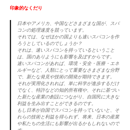
印象的なくだり
日本やアメリカ、中国などさまざまな国が、スパ
コンの処理速度を競っています。
それでは、なぜほかの国よりも速いスパコンを作
ろうとしているのでしょうか？
それは、速いスパコンを持っているということ
は、国のありようにも影響を及ぼすからです。
速いスパコンがあれば、環境・安全・医療・エネ
ルギーなど、人類にとって重要なさまざまな分野
で、新たな発見や技術の開発が期待できます。
それが実用化されれば、単に科学が進歩するだけ
でなく、特許などの知的所有権や、それに基づい
た新たな産業の創設につながり、自国民に大きな
利益を生み出すことができるのです。
もし日本が自国でスパコンを持っていないと、そ
れらの技術と利益を得られず、将来、日本の産業
や私たちの生活にも影響が出るかもしれないので