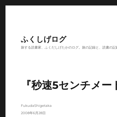
ふくしげログ
旅する読書家、ふくだしげたかのログ。旅の記録と、読書の記
『秒速5センチメー
投
FukudaShigetaka
稿
投
2008年6月28日
者