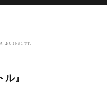
録、あとはおまけです。
トル』