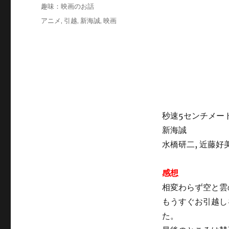
稿
カ
趣味：映画のお話
日:
テ
タ
アニメ
,
引越
,
新海誠
,
映画
ゴ
グ
リ
ー
秒速5センチメー
新海誠
水橋研二, 近藤好美
感想
相変わらず空と雲
もうすぐお引越し
た。