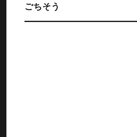
ゲ
ごちそう
次
の
ー
投
シ
稿:
ョ
ン