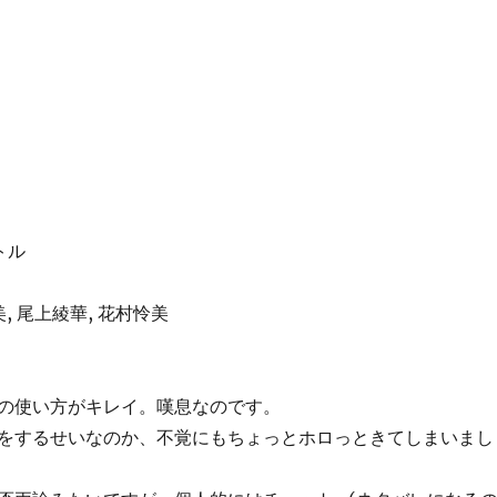
トル
, 尾上綾華, 花村怜美
の使い方がキレイ。嘆息なのです。
をするせいなのか、不覚にもちょっとホロっときてしまいまし