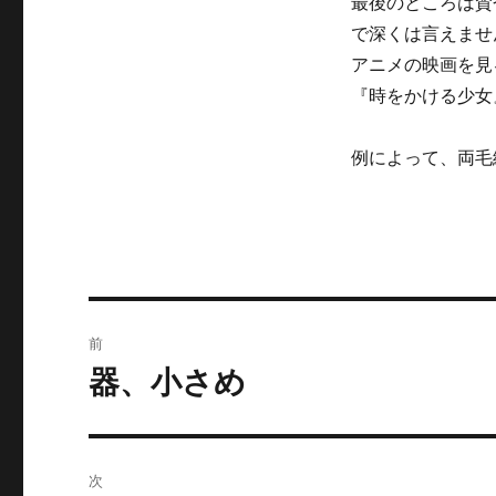
最後のところは賛
で深くは言えませ
アニメの映画を見
『時をかける少女
例によって、両毛
投
前
稿
器、小さめ
前
の
ナ
投
ビ
稿:
次