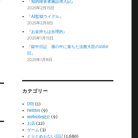
の
『知的障害者施設潜入記』
2025年2月15日
『AI監獄ウイグル』
2025年2月8日
『お金持ちは合理的』
2025年1月15日
『獄中日記 塀の中に落ちた法務大臣の1160
日』
2025年1月8日
カテゴリー
DIY
(1)
twitter
(9)
website紹介
(9)
お店
(22)
ゲーム
(3)
とりとめもない日記
(1,680)