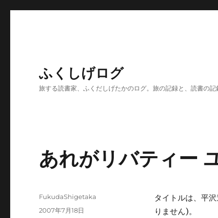
ふくしげログ
旅する読書家、ふくだしげたかのログ。旅の記録と、読書の記
あれがリバティー 
投
FukudaShigetaka
タイトルは、平沢
稿
投
2007年7月18日
りません)。
者