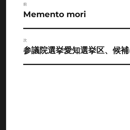
前
稿
Memento mori
前
の
ナ
投
ビ
稿:
次
ゲ
参議院選挙愛知選挙区、候補に1
次
の
ー
投
シ
稿:
ョ
ン