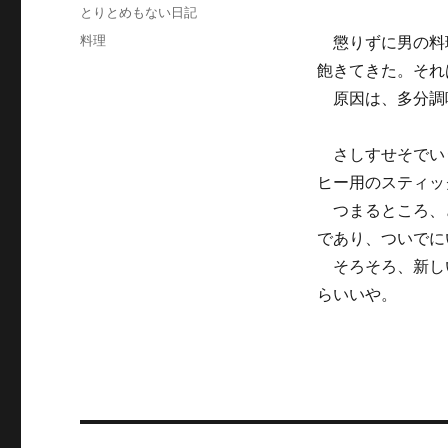
稿
カ
とりとめもない日記
日:
テ
タ
料理
懲りずに男の料
ゴ
グ
飽きてきた。それ
リ
ー
原因は、多分調
さしすせそでいう
ヒー用のスティッ
つまるところ、
であり、ついでに
そろそろ、新し
らいいや。
投