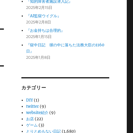
『知的障害者施設潜入記』
2025年2月15日
『AI監獄ウイグル』
2025年2月8日
『お金持ちは合理的』
2025年1月15日
『獄中日記 塀の中に落ちた法務大臣の1160
日』
2025年1月8日
カテゴリー
DIY
(1)
twitter
(9)
website紹介
(9)
お店
(22)
ゲーム
(3)
とりとめもない日記
(1,680)