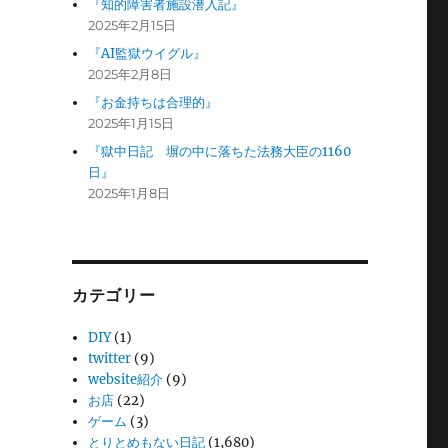
『知的障害者施設潜入記』
2025年2月15日
『AI監獄ウイグル』
2025年2月8日
『お金持ちは合理的』
2025年1月15日
『獄中日記 塀の中に落ちた法務大臣の1160
日』
2025年1月8日
カテゴリー
DIY
(1)
twitter
(9)
website紹介
(9)
お店
(22)
ゲーム
(3)
とりとめもない日記
(1,680)