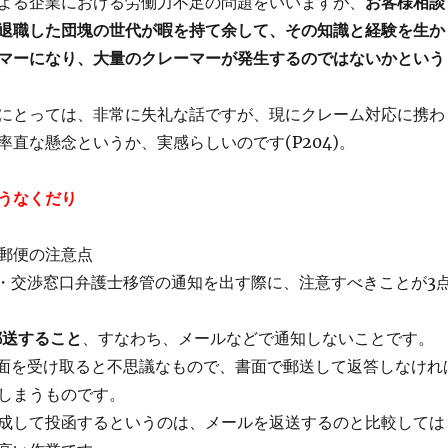
よる企業における労働力不足の問題をいいますが、
お客様相談
退職した団塊の世代が暇を持て余して、その知識と経験を生か
マーになり、大量のクレーマーが発生するのではないかという
にとっては、非常に失礼な話ですが、現にクレーム対応に携わ
率直な懸念というか、実感らしいのです(P204)。
うなくだり
郵便の注意点
絶・交渉窓口弁護士移管の通知を出す際に、注意すべきことが3
郵送すること
、すなわち、メールなどで通知しないことです。
書面を受け取ると不思議なもので、書面で郵送して返答しなけれ
しまうものです。
成して投函するというのは、メールを返送するのと比較しては