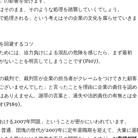
」の影響を受けます。
はそのまま、そのような処理を踏襲していくでしょう。
で処理される」という考えはその企業の文化を腐らせていきま
を回避するコツ
ためには、迫力負けによる混乱の危険を感じたら、まず最初
ないことを明言してしまうことです(P107)。
の裁判で、裁判官が企業の担当者がクレームをつけてきた顧客
ございませんでした」と言ったことを理由に企業の責任を認め
はありえません。謝罪の言葉と、過失や法的責任の有無とは全
(P189)。
おける2007年問題」ということが密かにいわれています。
は、普通、団塊の世代が2007年に定年退職期を迎えて、大量に退