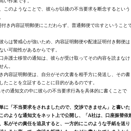
高い作業です。
、このようなことで、彼らが以後の不当要求を断念するという
。
証明付き内容証明郵便にこだわらず、普通郵便で出すということ
彼らは警戒心が強いため、内容証明郵便や配達証明付き郵便は
ない可能性があるからです。
口弁護士移管の通知は、彼らが受け取ってその内容を読まなけ
せん。
き内容証明郵便は、自分がその文書を相手方に発送し、その書
したことを立証することに目的があるのです。
03.その通知文の中に彼らの不当要求行為を具体的に書くことで
単に「不当要求をされましたので、交渉できません」と書いた
このような通知文をネット上で公開し、「A社は、口座振替依
、私がその責任を追及すると、一方的にこのような手紙を送り