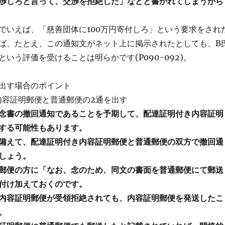
渉しろと言って、交渉を拒絶した」などと書かれてしまうから
でいえば、「慈善団体に100万円寄付しろ」という要求をされ
ば、たとえ、この通知文がネット上に掲示されたとしても、B
いう評価を受けることは明らかです(P090-092)。
出す場合のポイント
き内容証明郵便と普通郵便の2通を出す
念書の撤回通知であることを予期して、配達証明付き内容証明
する可能性もあります。
備えて、配達証明付き内容証明郵便と普通郵便の双方で撤回通
しょう。
郵便の方に「なお、念のため、同文の書面を普通郵便にて郵送
付け加えておくのです。
内容証明郵便が受領拒絶されても、内容証明郵便を発送したこ
。