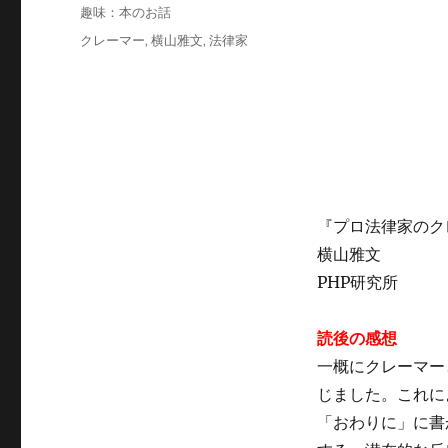
稿
カ
趣味：本のお話
日:
テ
タ
クレーマー
,
横山雅文
,
法律家
ゴ
グ
リ
ー
『プロ法律家のク
横山雅文
PHP研究所
読後の感想
一概にクレーマー
じました。これに
「おわりに」に書