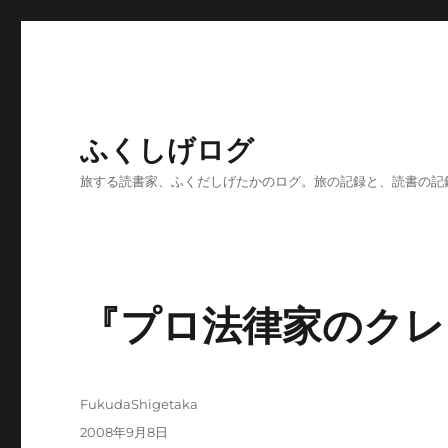
ふくしげログ
旅する読書家、ふくだしげたかのログ。旅の記録と、読書の記
『プロ法律家のクレ
投
FukudaShigetaka
稿
投
2008年9月8日
者