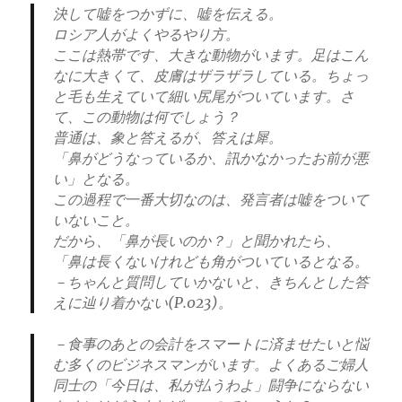
決して嘘をつかずに、嘘を伝える。
ロシア人がよくやるやり方。
ここは熱帯です、大きな動物がいます。足はこん
なに大きくて、皮膚はザラザラしている。ちょっ
と毛も生えていて細い尻尾がついています。さ
て、この動物は何でしょう？
普通は、象と答えるが、答えは犀。
「鼻がどうなっているか、訊かなかったお前が悪
い」となる。
この過程で一番大切なのは、発言者は嘘をついて
いないこと。
だから、「鼻が長いのか？」と聞かれたら、
「鼻は長くないけれども角がついているとなる。
－ちゃんと質問していかないと、きちんとした答
えに辿り着かない(P.023)。
－食事のあとの会計をスマートに済ませたいと悩
む多くのビジネスマンがいます。よくあるご婦人
同士の「今日は、私が払うわよ」闘争にならない