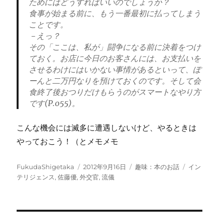
ためにはどうすればいいのでしょうか？
食事が始まる前に、もう一番最初に払ってしまう
ことです。
－えっ？
その「ここは、私が」闘争になる前に決着をつけ
ておく。お店に今日のお客さんには、お支払いを
させるわけにはいかない事情があるといって、ぽ
ーんと二万円なりを預けておくのです。そして会
食終了後おつりだけもらうのがスマートなやり方
です(P.055)。
こんな機会には滅多に遭遇しないけど、やるときは
やっておこう！（とメモメモ
投
投
カ
タ
FukudaShigetaka
2012年9月16日
趣味：本のお話
イン
稿
稿
テ
グ
テリジェンス
,
佐藤優
,
外交官
,
流儀
者
日:
ゴ
リ
ー