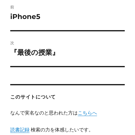
投
前
稿
iPhone5
前
の
ナ
投
ビ
稿:
次
ゲ
『最後の授業』
次
の
ー
投
シ
稿:
ョ
このサイトについて
ン
なんで実名なのと思われた方は
こちらへ
読書記録
検索の力を体感したいです。