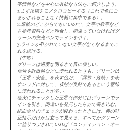
字情報などを中心に有効な方法をご紹介しよう。
1.まず原稿をモノクロコピーする（これで色にご
まかされることなく情報に集中できる）。
2.原稿のどこからでもいいので、文字や数字など
を参考資料などと照合し、間違っていなければグ
リーンの蛍光ペンでラインを引く。
3.ラインが引かれていない文字がなくなるまでこ
れを続ける。
（中略）
グリーンは適度な明るさで目に優しい。
信号や計器類などに使われるときも、グリーンは
「正常・安全」を表す色だ。「異常・危険」を表
すレッドに対して、状態が良好であるという意味
に使われることが多い。
確実にチェックした正常な部分にはグリーンでラ
インを引き、間違いを発見したら赤で書き込む。
紙面全体のチェックが終わったときには、赤の訂
正指示だけが目立って見える。すべてがグリーン
に塗りつぶされていれば「コンディション・オー