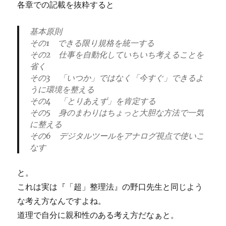
各章での記載を抜粋すると
基本原則
その1 できる限り規格を統一する
その2 仕事を自動化していちいち考えることを
省く
その3 「いつか」ではなく「今すぐ」できるよ
うに環境を整える
その4 「とりあえず」を肯定する
その5 身のまわりはちょっと大胆な方法で一気
に整える
その6 デジタルツールをアナログ視点で使いこ
なす
と。
これは実は『「超」整理法』の野口先生と同じよう
な考え方なんですよね。
道理で自分に親和性のある考え方だなぁと。