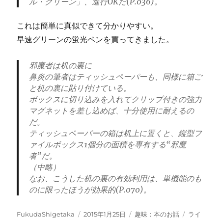
ル・グリーン」、進行OKだ(P.036)。
これは簡単に真似できて分かりやすい。
早速グリーンの蛍光ペンを買ってきました。
邪魔者は机の裏に
鼻炎の筆者はティッシュペーパーも、同様に箱ご
と机の裏に貼り付けている。
ボックスに切り込みを入れてクリップ付きの強力
マグネットを差し込めば、十分使用に耐えるの
だ。
ティッシュペーパーの箱は机上に置くと、縦型フ
ァイルボックス1個分の面積を専有する“邪魔
者”だ。
（中略）
なお、こうした机の裏の有効利用は、単機能のも
のに限ったほうが効果的(P.070)。
投
投
カ
タ
FukudaShigetaka
2015年1月25日
趣味：本のお話
ライ