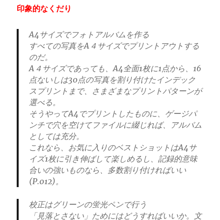
印象的なくだり
A4サイズでフォトアルバムを作る
すべての写真をA４サイズでプリントアウトする
のだ。
A４サイズであっても、A4全面1枚に1点から、16
点ないしは30点の写真を割り付けたインデック
スプリントまで、さまざまなプリントパターンが
選べる。
そうやってA4でプリントしたものに、ゲージパ
ンチで穴を空けてファイルに綴じれば、アルバム
としては充分。
これなら、お気に入りのベストショットはA4サ
イズ1枚に引き伸ばして楽しめるし、記録的意味
合いの強いものなら、多数割り付ければいい
(P.012)。
校正はグリーンの蛍光ペンで行う
「見落とさない」ためにはどうすればいいか。文