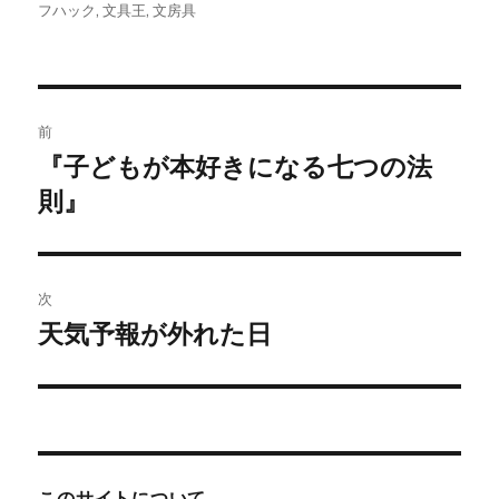
稿
稿
テ
グ
フハック
,
文具王
,
文房具
者
日:
ゴ
リ
ー
投
前
稿
『子どもが本好きになる七つの法
前
の
則』
ナ
投
ビ
稿:
ゲ
次
天気予報が外れた日
次
ー
の
シ
投
稿:
ョ
ン
このサイトについて