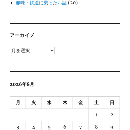
趣味：鉄道に乗ったお話
(20)
アーカイブ
ア
ー
カ
イ
ブ
2026年8月
月
火
水
木
金
土
日
1
2
3
4
5
6
7
8
9