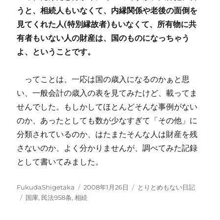
うと、相続人もいなくて、内縁関係や老後の面倒を
見てくれた人(特別縁故者)もいなくて、所有物に共
有者もいない人の財産は、国のものになっちゃう
よ、ということです。
ってことは、一応は国の歳入になるのかぁと思
い、一般会計の歳入の表を見てみたけど、載ってま
せんでした。もしかしてほとんどそんな事例がない
のか、あったとしても数が少なすぎて「その他」に
分類されているのか、はたまたそんな人は財産を残
さないのか、よく分かりませんが、調べてみた記録
として書いてみました。
投
投
カ
FukudaShigetaka
2008年1月26日
とりとめもない日記
稿
タ
稿
テ
国庫
,
民法958条
,
相続
者
グ
日:
ゴ
リ