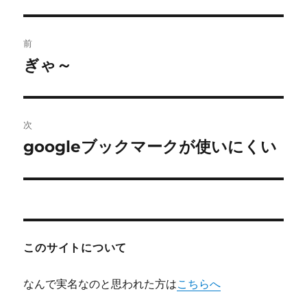
ー
投
前
稿
ぎゃ～
前
の
ナ
投
ビ
稿:
次
ゲ
googleブックマークが使いにくい
次
の
ー
投
シ
稿:
ョ
このサイトについて
ン
なんで実名なのと思われた方は
こちらへ