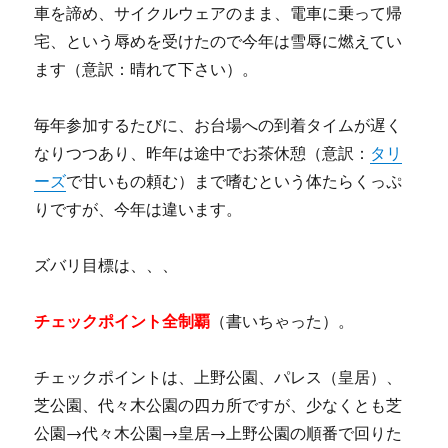
車を諦め、サイクルウェアのまま、電車に乗って帰
宅、という辱めを受けたので今年は雪辱に燃えてい
ます（意訳：晴れて下さい）。
毎年参加するたびに、お台場への到着タイムが遅く
なりつつあり、昨年は途中でお茶休憩（意訳：
タリ
ーズ
で甘いもの頼む）まで嗜むという体たらくっぷ
りですが、今年は違います。
ズバリ目標は、、、
チェックポイント全制覇
（書いちゃった）。
チェックポイントは、上野公園、パレス（皇居）、
芝公園、代々木公園の四カ所ですが、少なくとも芝
公園→代々木公園→皇居→上野公園の順番で回りた