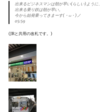
出来るビジネスマンは朝が早い(らしい)ように、
出来る乗り鉄は朝が早い。
今から始発乗ってきまーす(・ω・)ノ
05:59
(JRと共用の改札です。)