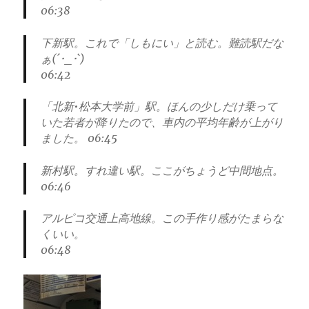
06:38
下新駅。これで「しもにい」と読む。難読駅だな
ぁ(´･_･`)
06:42
「北新•松本大学前」駅。ほんの少しだけ乗って
いた若者が降りたので、車内の平均年齢が上がり
ました。 06:45
新村駅。すれ違い駅。ここがちょうど中間地点。
06:46
アルピコ交通上高地線。この手作り感がたまらな
くいい。
06:48