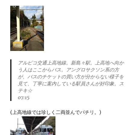
アルピコ交通上高地線。新島々駅。上高地へ向か
う人はここからバス。アングロサクソン系の方
が、バスのチケットの買い方が分からない様子を
見て、丁寧に案内している駅員さんが好印象。ス
テキ☆
07:15
(上高地線では珍しく二両並んでパチリ。)