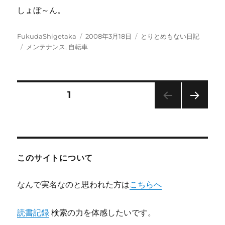
しょぼ～ん。
投
投
カ
FukudaShigetaka
2008年3月18日
とりとめもない日記
稿
タ
稿
テ
メンテナンス
,
自転車
者
グ
日:
ゴ
リ
ー
投
固定ページ
1
次の
稿
ペー
ジ
ナ
このサイトについて
ビ
なんで実名なのと思われた方は
こちらへ
ゲ
読書記録
検索の力を体感したいです。
ー