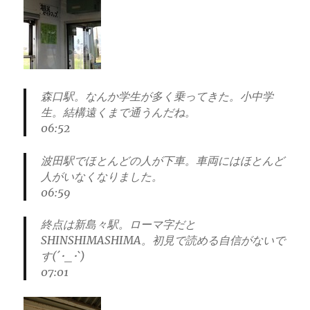
森口駅。なんか学生が多く乗ってきた。小中学
生。結構遠くまで通うんだね。
06:52
波田駅でほとんどの人が下車。車両にはほとんど
人がいなくなりました。
06:59
終点は新島々駅。ローマ字だと
SHINSHIMASHIMA。初見で読める自信がないで
す(´･_･`)
07:01