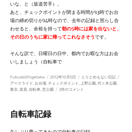
いな、と（坂道苦手）。
あと、チェックポイントが閉まる時間が13時でお台
場の締め切りが14時なので、去年の記録と照らし合
わせると、余裕を持って
朝の5時には家を出ないと、
その日のうちに家に帰ってこれなさそう
です。
そんな訳で、日曜日の日中、都内でお暇な方はお会
いしましょう（自転車で
投
投
カ
タ
FukudaShigetaka
2012年10月5日
とりとめもない日記
稿
稿
テ
グ
アースライド
,
お台場
,
チェックポイント
,
上野公園
,
代々木公園
,
者
日:
今
ゴ
東京
,
皇居
,
自転車
,
芝公園
2件のコメント
年
リ
も
ー
東
自転車記録
京
ア
ー
久しぶり乗ってきたので自転車の記録。