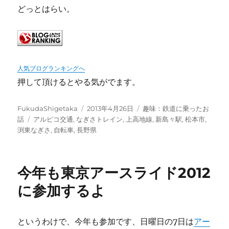
どっとはらい。
人気ブログランキングへ
押して頂けるとやる気がでます。
投
投
カ
FukudaShigetaka
2013年4月26日
趣味：鉄道に乗ったお
稿
タ
稿
テ
話
アルピコ交通
,
なぎさトレイン
,
上高地線
,
新島々駅
,
松本市
,
者
グ
日:
ゴ
渕東なぎさ
,
自転車
,
長野県
リ
ー
今年も東京アースライド2012
に参加するよ
というわけで、今年も参加です、日曜日の7日は
アー