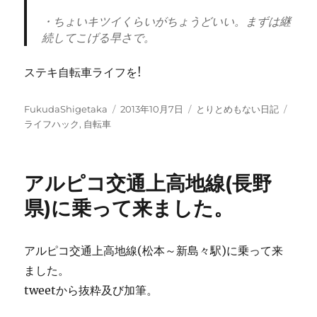
・ちょいキツイくらいがちょうどいい。まずは継
続してこげる早さで。
ステキ自転車ライフを!
投
投
カ
タ
FukudaShigetaka
2013年10月7日
とりとめもない日記
稿
稿
テ
グ
ライフハック
,
自転車
者
日:
ゴ
リ
ー
アルピコ交通上高地線(長野
県)に乗って来ました。
アルピコ交通上高地線(松本～新島々駅)に乗って来
ました。
tweetから抜粋及び加筆。