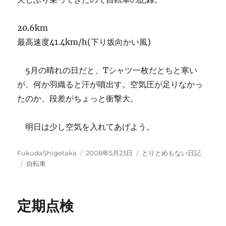
ス
ラ
イ
20.6km
ド
最高速度41.4km/h(下り坂向かい風)
2012
に
参
5月の晴れの日だと、Tシャツ一枚だとちと寒い
加
が、何か羽織ると汗が噴出す。空気圧が足りなかっ
す
る
たのか、段差がちょっと衝撃大。
よ
へ
明日は少し空気を入れてあげよう。
の
投
投
カ
FukudaShigetaka
2008年5月23日
とりとめもない日記
稿
タ
稿
テ
自転車
者
グ
日:
ゴ
リ
ー
定期点検