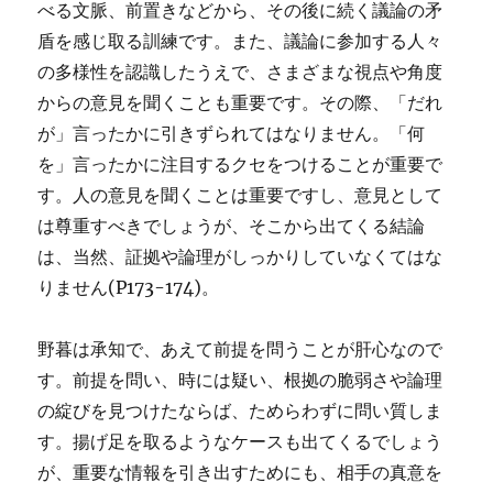
べる文脈、前置きなどから、その後に続く議論の矛
盾を感じ取る訓練です。また、議論に参加する人々
の多様性を認識したうえで、さまざまな視点や角度
からの意見を聞くことも重要です。その際、「だれ
が」言ったかに引きずられてはなりません。「何
を」言ったかに注目するクセをつけることが重要で
す。人の意見を聞くことは重要ですし、意見として
は尊重すべきでしょうが、そこから出てくる結論
は、当然、証拠や論理がしっかりしていなくてはな
りません(P173-174)。
野暮は承知で、あえて前提を問うことが肝心なので
す。前提を問い、時には疑い、根拠の脆弱さや論理
の綻びを見つけたならば、ためらわずに問い質しま
す。揚げ足を取るようなケースも出てくるでしょう
が、重要な情報を引き出すためにも、相手の真意を