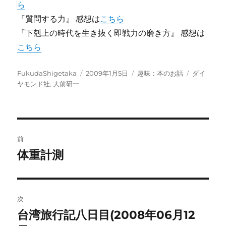
ら
『質問する力』 感想は
こちら
『下剋上の時代を生き抜く即戦力の磨き方』 感想は
こちら
投
投
カ
タ
FukudaShigetaka
2009年1月5日
趣味：本のお話
ダイ
稿
稿
テ
グ
ヤモンド社
,
大前研一
者
日:
ゴ
リ
ー
投
前
稿
体重計測
前
の
ナ
投
ビ
稿:
次
ゲ
台湾旅行記八日目(2008年06月12
次