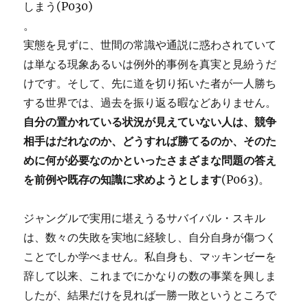
しまう(P030)
。
実態を見ずに、世間の常識や通説に惑わされていて
は単なる現象あるいは例外的事例を真実と見紛うだ
けです。そして、先に道を切り拓いた者が一人勝ち
する世界では、過去を振り返る暇などありません。
自分の置かれている状況が見えていない人は、競争
相手はだれなのか、どうすれば勝てるのか、そのた
めに何が必要なのかといったさまざまな問題の答え
を前例や既存の知識に求めようとします
(P063)。
ジャングルで実用に堪えうるサバイバル・スキル
は、数々の失敗を実地に経験し、自分自身が傷つく
ことでしか学べません。私自身も、マッキンゼーを
辞して以来、これまでにかなりの数の事業を興しま
したが、結果だけを見れば一勝一敗というところで