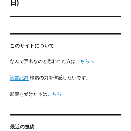
の
日)
ー
投
シ
稿:
ョ
ン
このサイトについて
なんで実名なのと思われた方は
こちらへ
読書記録
検索の力を体感したいです。
影響を受けた本は
こちら
最近の投稿