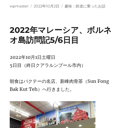
投
投
カ
wpmaster
2022年10月2日
趣味：鉄道に乗ったお話
稿
稿
テ
者
日:
ゴ
リ
2022年マレーシア、ボルネ
ー
オ島訪問記5/6日目
2022年10月1日土曜日
5日目（終日クアラルンプール市内）
朝食はバクテーの名店、新峰肉骨茶（Sun Fong
Bak Kut Teh）へ行きました。