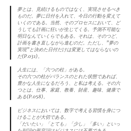
夢とは、見続けるものではなく、実現させるべき
ものだ。夢に日付を入れて、今日の行動を変えて
いくのである。当然、そのプロセスにおいて、ど
うしても計画に狂いが生じてくる。予測不可能な
明日なんていくらでもある。それは、そのつど、
計画を書き直しながら進むのだ。ただし、”夢の
実現”と決めた日付だけは変更してはならないの
だ(P.031)。
人生には、「六つの柱」がある。
その六つの柱がバランスのとれた状態であれば、
豊かな人生になるだろう、と私は考える。その六
つとは、仕事、家庭、教養、財産、趣味、健康で
ある(P.058)。
ビジネスにおいては、数字で考える習慣を身につ
けることが大切である。
「だいたい」「とても」「少し」「多い」といっ
た副詞や形容詞はビジネスには不要である。