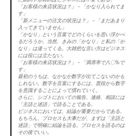
「お客様の来店状況は？」－「かなり入られてま
す」
「新メニューの注文の状況は？」－「まだあまり
入ってきていません」
「かなり」という言葉でどのくらいを思い浮かべ
るだろうか。当然、きみの「かなり」と私の「か
なり」は違ってくる。大雑把な言い方はビジネス
には役には立たない。
「お客様の来店状況は？」－「満席率で八〇%で
す」
最初のうちは、なかなか数字が出てこないのかも
しれない。数字を言葉にするには、普段から数字
を意識することによって慣れていく。
さらに、シゴトにおいての報告、連絡、相談には
「主語と述語」で語ることである。
ビジネスにおいては、結論が重要だからである。
もちろん、プロセスも大事だが、まずは「主語と
述語」で明確に結論を語る。プロセスを語るのは
その後でいい。