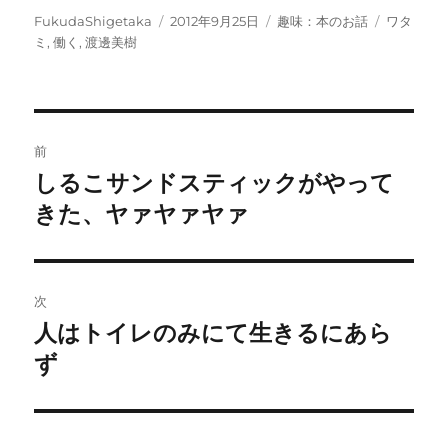
投
投
カ
タ
FukudaShigetaka
2012年9月25日
趣味：本のお話
ワタ
稿
稿
テ
グ
ミ
,
働く
,
渡邊美樹
者
日:
ゴ
リ
ー
投
前
稿
しるこサンドスティックがやって
前
の
きた、ヤァヤァヤァ
ナ
投
ビ
稿:
ゲ
次
人はトイレのみにて生きるにあら
次
ー
の
ず
シ
投
稿:
ョ