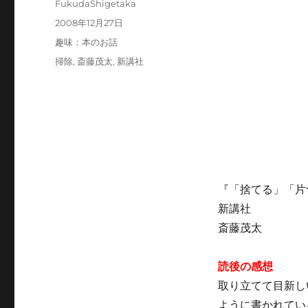
投
FukudaShigetaka
稿
投
2008年12月27日
者
稿
カ
趣味：本のお話
日:
テ
タ
掃除
,
斎藤茂太
,
新講社
ゴ
グ
リ
ー
『「捨てる」「片
新講社
斎藤茂太
読後の感想
取り立てて目新し
ように書かれてい