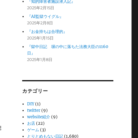
『知的障害者施設潜入記』
2025年2月15日
『AI監獄ウイグル』
2025年2月8日
『お金持ちは合理的』
2025年1月15日
『獄中日記 塀の中に落ちた法務大臣の1160
日』
2025年1月8日
カテゴリー
DIY
(1)
twitter
(9)
website紹介
(9)
お店
(22)
想
ゲーム
(3)
とりとめもない日記
(1,680)