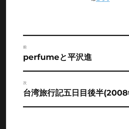
投
前
稿
perfumeと平沢進
前
の
ナ
投
ビ
稿:
次
ゲ
台湾旅行記五日目後半(2008
次
の
ー
投
シ
稿:
ョ