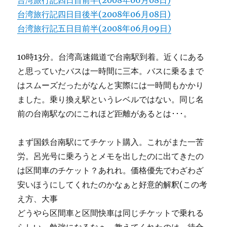
台湾旅行記四日目前半(2008年06月08日)
台湾旅行記四日目後半(2008年06月08日)
台湾旅行記五日目前半(2008年06月09日)
10時13分。台湾高速鐵道で台南駅到着。近くにある
と思っていたバスは一時間に三本。バスに乗るまで
はスムーズだったがなんと実際には一時間もかかり
ました。乗り換え駅というレベルではない。同じ名
前の台南駅なのにこれほど距離があるとは･･･。
まず国鉄台南駅にてチケット購入。これがまた一苦
労。呂光号に乗ろうとメモを出したのに出てきたの
は区間車のチケット？あれれ。価格優先でわざわざ
安いほうにしてくれたのかなぁと好意的解釈(この考
え方、大事
どうやら区間車と区間快車は同じチケットで乗れる