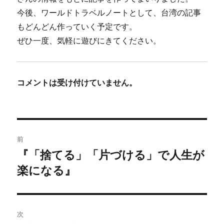
今後、ワールドトラベルノートとして、台湾の記事
もどんどん作っていく予定です。
ぜひ一度、気軽に遊びにきてください。
コメントは受け付けていません。
投
前
稿
『「捨てる」「片づける」で人生が
前
の
楽になる』
ナ
投
ビ
稿:
ゲ
次