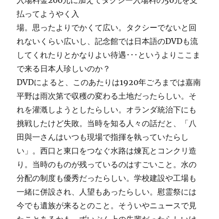
入場料金200元に加えてタクシー入場料の50元を支
払ってようやく入
場。思ったよりでかくて広い。タクシーでないと回
れないくらい広いし、記念館では日本語のDVDも流
してくれたりとかなりよい待遇･･･というよりここま
で来る日本人珍しいのか？
DVDによると、このあたりは1920年ごろまでは嘉南
平野は雨次第で収穫の変わる土地だったらしい。そ
れを灌漑しようとしたらしい。オランダ統治下にも
挑戦したけど失敗。当時を知る人々の話だと、「八
田與一さんはいつも現場で指揮を執っていたらし
い」。西口と東口をつなぐ水路は煉瓦とコンクリ造
り。当時のものが残っているのはすごいこと。水の
分配の制度も優秀だったらしい。学校建設や工場も
一緒に併設され、人望もあったらしい。慰霊祭には
今でも遺族が来るとのこと。そういやニュースで見