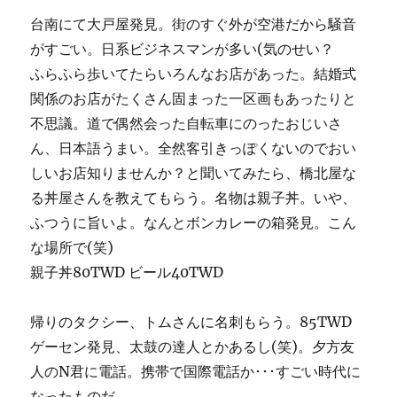
台南にて大戸屋発見。街のすぐ外が空港だから騒音
がすごい。日系ビジネスマンが多い(気のせい？
ふらふら歩いてたらいろんなお店があった。結婚式
関係のお店がたくさん固まった一区画もあったりと
不思議。道で偶然会った自転車にのったおじいさ
ん、日本語うまい。全然客引きっぽくないのでおい
しいお店知りませんか？と聞いてみたら、橋北屋な
る丼屋さんを教えてもらう。名物は親子丼。いや、
ふつうに旨いよ。なんとボンカレーの箱発見。こん
な場所で(笑)
親子丼80TWD ビール40TWD
帰りのタクシー、トムさんに名刺もらう。85TWD
ゲーセン発見、太鼓の達人とかあるし(笑)。夕方友
人のN君に電話。携帯で国際電話か･･･すごい時代に
なったものだ。