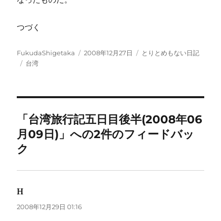
つづく
投
投
カ
FukudaShigetaka
2008年12月27日
とりとめもない日記
稿
タ
稿
テ
台湾
者
グ
日:
ゴ
リ
ー
「台湾旅行記五日目後半(2008年06
月09日)」への2件のフィードバッ
ク
H
よ
り:
2008年12月29日 01:16