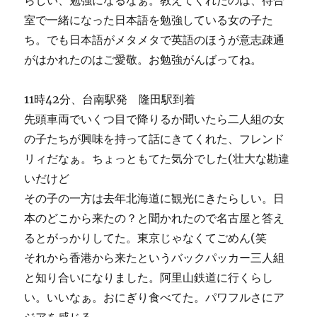
らしい、勉強になるなぁ。教えてくれたのは、待合
室で一緒になった日本語を勉強している女の子た
ち。でも日本語がメタメタで英語のほうが意志疎通
がはかれたのはご愛敬。お勉強がんばってね。
11時42分、台南駅発 隆田駅到着
先頭車両でいくつ目で降りるか聞いたら二人組の女
の子たちが興味を持って話にきてくれた、フレンド
リィだなぁ。ちょっともてた気分でした(壮大な勘違
いだけど
その子の一方は去年北海道に観光にきたらしい。日
本のどこから来たの？と聞かれたので名古屋と答え
るとがっかりしてた。東京じゃなくてごめん(笑
それから香港から来たというバックパッカー三人組
と知り合いになりました。阿里山鉄道に行くらし
い。いいなぁ。おにぎり食べてた。パワフルさにア