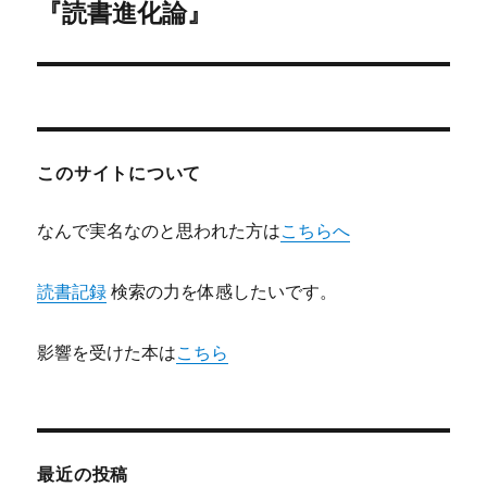
『読書進化論』
次
ー
の
シ
投
稿:
ョ
ン
このサイトについて
なんで実名なのと思われた方は
こちらへ
読書記録
検索の力を体感したいです。
影響を受けた本は
こちら
最近の投稿