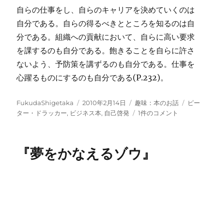
自らの仕事をし、自らのキャリアを決めていくのは
自分である。自らの得るべきとところを知るのは自
分である。組織への貢献において、自らに高い要求
を課するのも自分である。飽きることを自らに許さ
ないよう、予防策を講ずるのも自分である。仕事を
心躍るものにするのも自分である(P.232)。
投
投
カ
タ
FukudaShigetaka
2010年2月14日
趣味：本のお話
ピー
稿
稿
テ
『プ
グ
ター・ドラッカー
,
ビジネス本
,
自己啓発
1件のコメント
者
日:
ゴ
ロ
リ
フ
ー
ェ
『夢をかなえるゾウ』
ッ
シ
ョ
ナ
ル
の
条